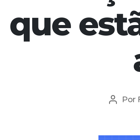
que est
Por
Autor
do
post