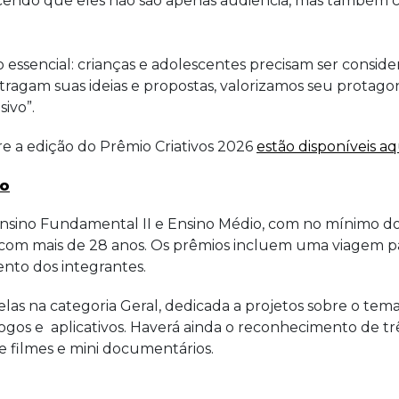
endo que eles não são apenas audiência, mas também cr
o essencial: crianças e adolescentes precisam ser consi
agam suas ideias e propostas, valorizamos seu protagon
sivo”.
e a edição do Prêmio Criativos 2026
estão disponíveis aq
ão
sino Fundamental II e Ensino Médio, com no mínimo dois
m mais de 28 anos. Os prêmios incluem uma viagem par
ento dos integrantes.
s delas na categoria Geral, dedicada a projetos sobre o t
ogos e aplicativos. Haverá ainda o reconhecimento de três
 de filmes e mini documentários.