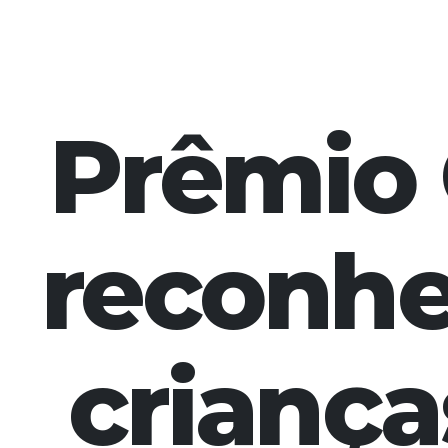
Prêmio C
reconhec
criança