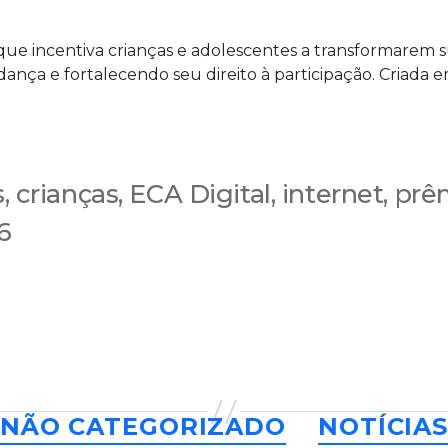
 que incentiva crianças e adolescentes a transformarem
dança e fortalecendo seu direito à participação. Criada 
s
,
crianças
,
ECA Digital
,
internet
,
prê
6
Categorias
NÃO CATEGORIZADO
NOTÍCIA