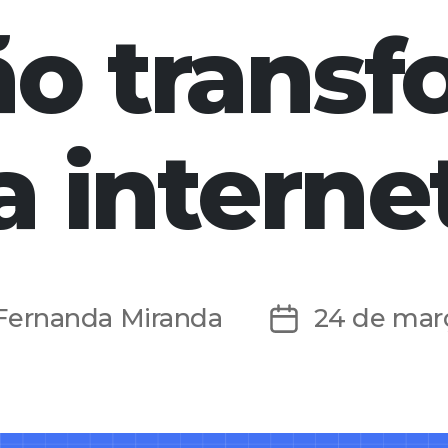
ão trans
a interne
Fernanda Miranda
24 de mar
Data
de
publicação