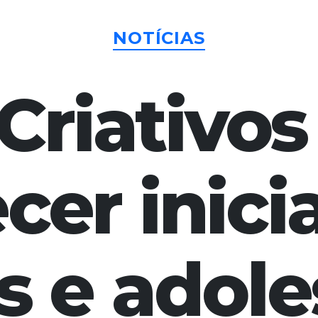
Categorias
NOTÍCIAS
riativos
er inici
s e adol