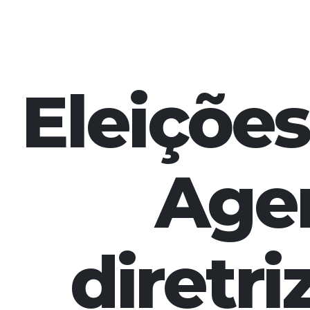
Eleições
Age
diretr