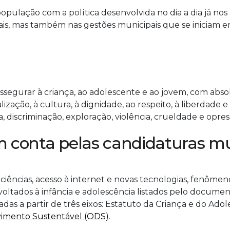
opulação com a política desenvolvida no dia a dia já nos pr
rais, mas também nas gestões municipais que se iniciam
ssegurar à criança, ao adolescente e ao jovem, com absolut
lização, à cultura, à dignidade, ao respeito, à liberdade 
, discriminação, exploração, violência, crueldade e opres
m conta pelas candidaturas mu
iências, acesso à internet e novas tecnologias, fenômenos
voltados à infância e adolescência listados pelo documento
das a partir de três eixos: Estatuto da Criança e do Adol
vimento Sustentável (ODS)
.