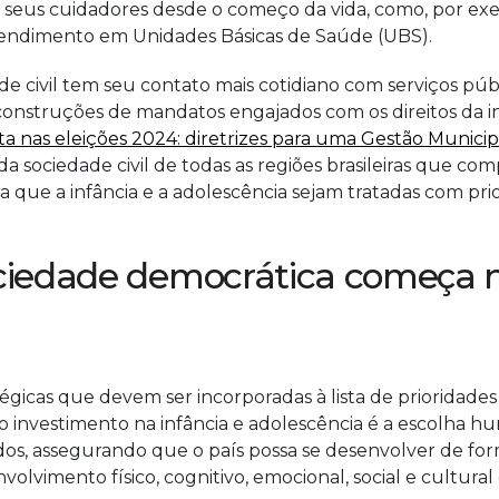
e seus cuidadores desde o começo da vida, como, por exe
atendimento em Unidades Básicas de Saúde (UBS).
e civil tem seu contato mais cotidiano com serviços públi
r construções de mandatos engajados com os direitos da i
ta nas eleições 2024: diretrizes para uma Gestão Munici
 da sociedade civil de todas as regiões brasileiras que 
a que a infância e a adolescência sejam tratadas com pr
iedade democrática começa na
icas que devem ser incorporadas à lista de prioridades 
: o investimento na infância e adolescência é a escolha
s, assegurando que o país possa se desenvolver de forma s
nvolvimento físico, cognitivo, emocional, social e cultu