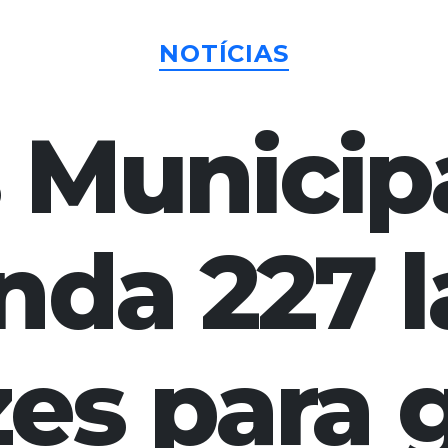
Categorias
NOTÍCIAS
 Municip
nda 227 l
izes para 