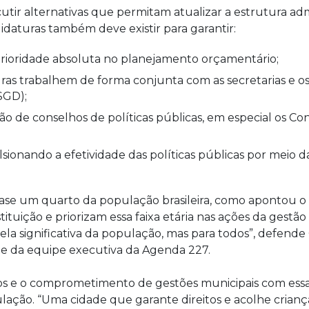
ir alternativas que permitam atualizar a estrutura adm
idaturas também deve existir para garantir:
prioridade absoluta no planejamento orçamentário;
turas trabalhem de forma conjunta com as secretarias e 
(SGD);
ção de conselhos de políticas públicas, em especial os Co
lsionando a efetividade das políticas públicas por meio d
ase um quarto da população brasileira, como apontou o
ituição e priorizam essa faixa etária nas ações da gest
 significativa da população, mas para todos”, defende 
te da equipe executiva da Agenda 227.
pios e o comprometimento de gestões municipais com es
pulação. “Uma cidade que garante direitos e acolhe cri