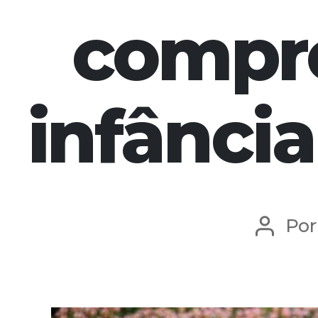
compr
infância
Po
Autor
do
post