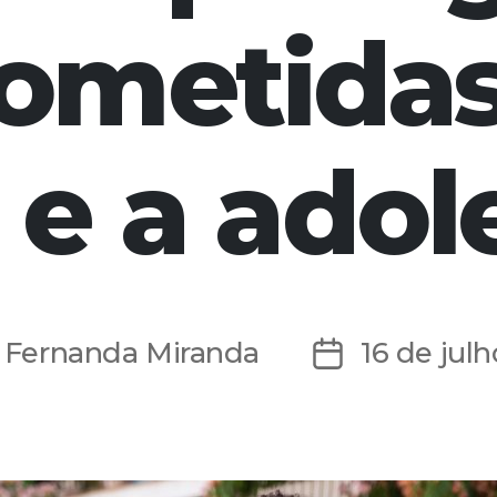
ometidas
 e a ado
r
Fernanda Miranda
16 de jul
Data
de
publicação