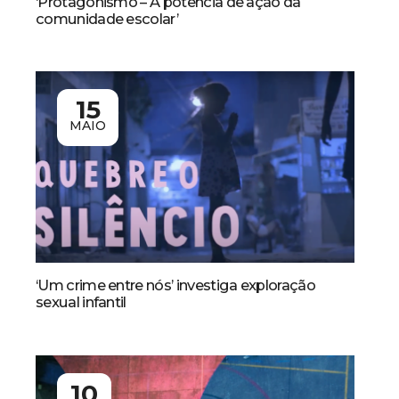
‘Protagonismo – A potência de ação da
comunidade escolar’
15
MAIO
‘Um crime entre nós’ investiga exploração
sexual infantil
10