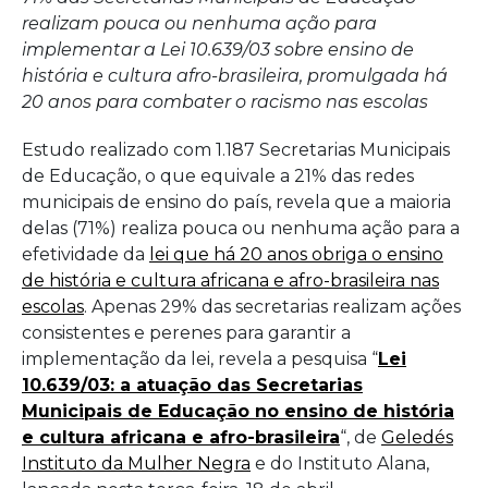
brasileir
realizam pouca ou nenhuma ação para
não
implementar a Lei 10.639/03 sobre ensino de
é
história e cultura afro-brasileira, promulgada há
20 anos para combater o racismo nas escolas
cumprid
Estudo realizado com 1.187 Secretarias Municipais
em
de Educação, o que equivale a 21% das redes
713
municipais de ensino do país, revela que a maioria
delas (71%) realiza pouca ou nenhuma ação para a
dos
efetividade da
lei que há 20 anos obriga o ensino
municíp
de história e cultura africana e afro-brasileira nas
escolas
. Apenas 29% das secretarias realizam ações
brasileir
consistentes e perenes para garantir a
aponta
implementação da lei, revela a pesquisa “
Lei
10.639/03: a atuação das Secretarias
pesquis
Municipais de Educação no ensino de história
de
e cultura africana e afro-brasileira
“, de
Geledés
Instituto da Mulher Negra
e do Instituto Alana,
Geledés