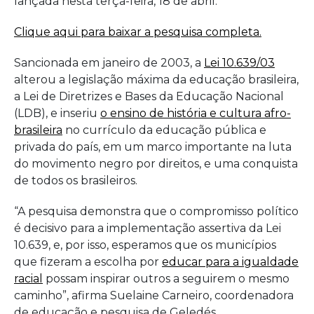
lançada nesta terça-feira, 18 de abril.
e
Clique aqui para baixar a pesquisa completa.
Instituto
Alana
Sancionada em janeiro de 2003, a
Lei 10.639/03
alterou a legislação máxima da educação brasileira,
a Lei de Diretrizes e Bases da Educação Nacional
(LDB), e inseriu
o ensino de história e cultura afro-
brasileira
no currículo da educação pública e
privada do país, em um marco importante na luta
do movimento negro por direitos, e uma conquista
de todos os brasileiros.
“A pesquisa demonstra que o compromisso político
é decisivo para a implementação assertiva da Lei
10.639, e, por isso, esperamos que os municípios
que fizeram a escolha por
educar para a igualdade
racial
possam inspirar outros a seguirem o mesmo
caminho”, afirma Suelaine Carneiro, coordenadora
de educação e pesquisa de Geledés.