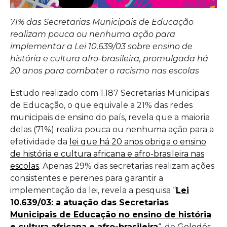
afro-
brasileir
71% das Secretarias Municipais de Educação
realizam pouca ou nenhuma ação para
não
implementar a Lei 10.639/03 sobre ensino de
é
história e cultura afro-brasileira, promulgada há
20 anos para combater o racismo nas escolas
cumprid
Estudo realizado com 1.187 Secretarias Municipais
em
de Educação, o que equivale a 21% das redes
713
municipais de ensino do país, revela que a maioria
delas (71%) realiza pouca ou nenhuma ação para a
dos
efetividade da
lei que há 20 anos obriga o ensino
municíp
de história e cultura africana e afro-brasileira nas
escolas
. Apenas 29% das secretarias realizam ações
brasileir
consistentes e perenes para garantir a
aponta
implementação da lei, revela a pesquisa “
Lei
10.639/03: a atuação das Secretarias
pesquis
Municipais de Educação no ensino de história
de
e cultura africana e afro-brasileira
“, de
Geledés