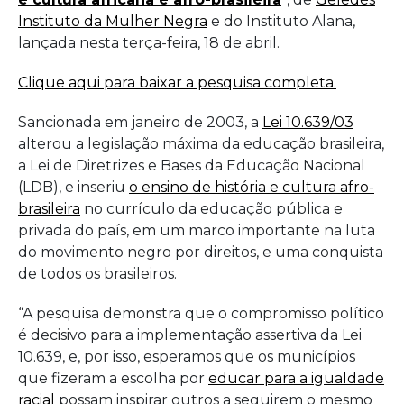
Instituto da Mulher Negra
e do Instituto Alana,
Geledés
lançada nesta terça-feira, 18 de abril.
e
Clique aqui para baixar a pesquisa completa.
Instituto
Alana
Sancionada em janeiro de 2003, a
Lei 10.639/03
alterou a legislação máxima da educação brasileira,
a Lei de Diretrizes e Bases da Educação Nacional
(LDB), e inseriu
o ensino de história e cultura afro-
brasileira
no currículo da educação pública e
privada do país, em um marco importante na luta
do movimento negro por direitos, e uma conquista
de todos os brasileiros.
“A pesquisa demonstra que o compromisso político
é decisivo para a implementação assertiva da Lei
10.639, e, por isso, esperamos que os municípios
que fizeram a escolha por
educar para a igualdade
racial
possam inspirar outros a seguirem o mesmo