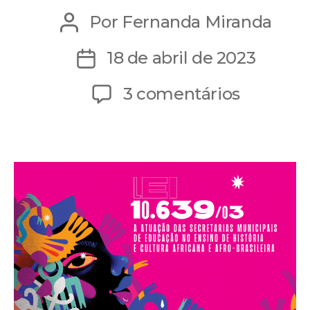
Por
Fernanda Miranda
Autor
do
18 de abril de 2023
Data
post
de
em
3 comentários
publicação
Lei
10.639
sobre
ensino
de
história
e
cultura