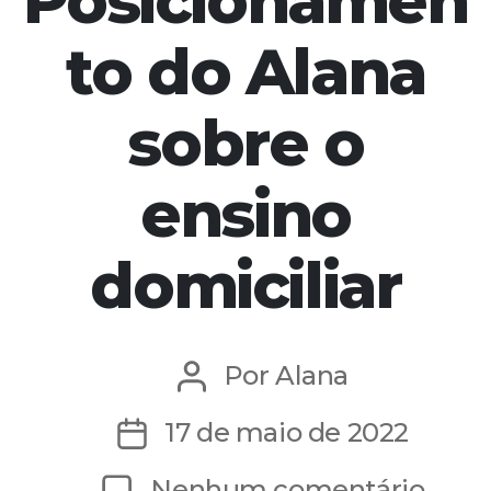
Posicionamen
to do Alana
sobre o
ensino
domiciliar
Por
Alana
Autor
do
17 de maio de 2022
Data
post
de
em
Nenhum comentário