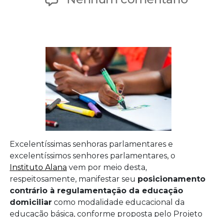
publicação
Posi
do
Alan
sobr
o
ensi
domic
Excelentíssimas senhoras parlamentares e
excelentíssimos senhores parlamentares, o
Instituto Alana
vem por meio desta,
respeitosamente, manifestar seu
posicionamento
contrário à regulamentação da educação
domiciliar
como modalidade educacional da
educação básica, conforme proposta pelo Projeto