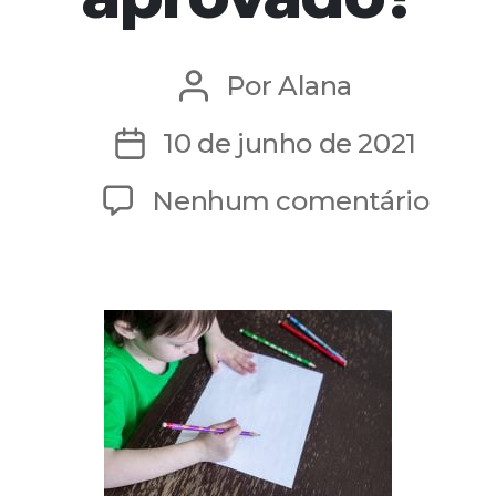
Por
Alana
Autor
do
10 de junho de 2021
Data
post
de
em
Nenhum comentário
publicação
Por
que
o
ensi
domic
no
Brasi