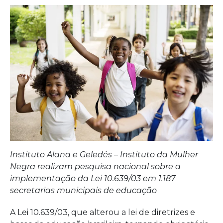
pesq
sobr
impl
da
Lei
10.63
mobi
21%
dos
Instituto Alana e Geledés – Instituto da Mulher
Negra realizam pesquisa nacional sobre a
muni
implementação da Lei 10.639/03 em 1.187
brasi
secretarias municipais de educação
A Lei 10.639/03, que alterou a lei de diretrizes e