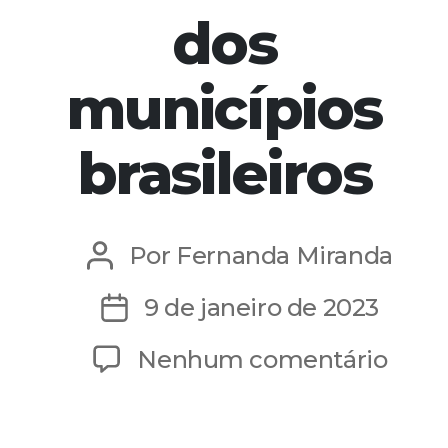
dos
municípios
brasileiros
Por
Fernanda Miranda
Autor
do
9 de janeiro de 2023
Data
post
de
em
Nenhum comentário
publicação
Educ
antir