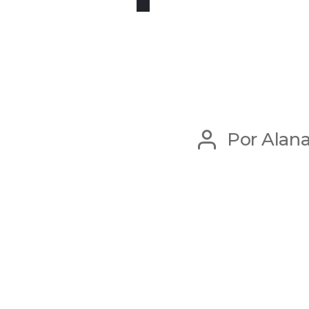
Por
Alan
Autor
do
post