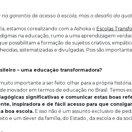
a garantia de acesso à escola, mas o desafio da quali
la, estamos corealizando com a Ashoka o
Escolas Transf
aradigmas na educação, rumo a uma aprendizagem verda
que possibilitam a formação de sujeitos criativos, empátic
hecidas, sistematizadas e divulgadas. Pois são important
rasileiro – uma educação transformadora?
 muito importante a ser feito: olhar para a própria histó
de inovador em termos de educação no Brasil. Temos expe
dagógicas significativas e comunicar estas boas ref
ente, inspiradora e de fácil acesso para que consig
a boa escola.
E isso não é um assunto exclusivo de peda
o e um dever da família, do Estado , da escola e da soc