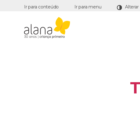
Ir para conteúdo
Ir para menu
Alana
T