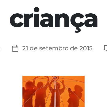
criança
a
21 de setembro de 2015
Data
de
publicação