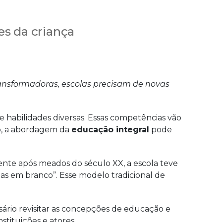
potencialidades
da
es da criança
criança
ransformadoras, escolas precisam de novas
e habilidades diversas. Essas competências vão
so, a abordagem da
educação integral
pode
ente após meados do século XX, a escola teve
has em branco”. Esse modelo tradicional de
sário revisitar as concepções de educação e
tituições e atores.