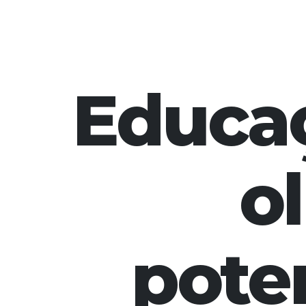
Educaç
o
pote