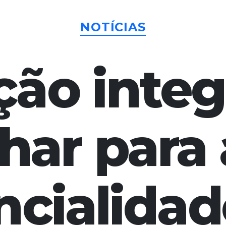
Categorias
NOTÍCIAS
ão integ
lhar para 
ncialidad