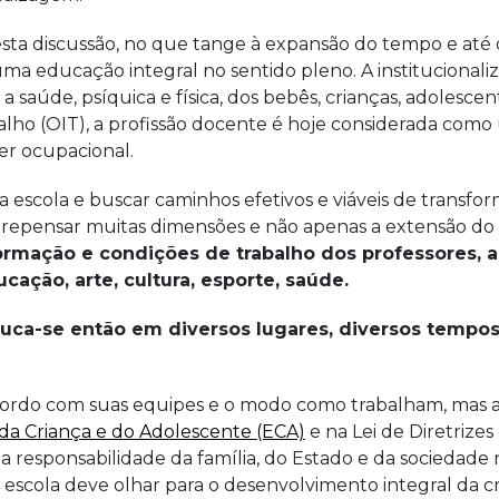
sta discussão, no que tange à expansão do tempo e até 
 uma educação integral no sentido pleno. A instituciona
úde, psíquica e física, dos bebês, crianças, adolescent
ho (OIT), a profissão docente é hoje considerada como 
r ocupacional.
a escola e buscar caminhos efetivos e viáveis de transf
por repensar muitas dimensões e não apenas a extensão do
 formação e condições de trabalho dos professores, a
ação, arte, cultura, esporte, saúde.
duca-se então em diversos lugares, diversos tempos
e acordo com suas equipes e o modo como trabalham, mas
da Criança e do Adolescente (ECA)
e na Lei de Diretrize
 responsabilidade da família, do Estado e da sociedade n
 escola deve olhar para o desenvolvimento integral da cr