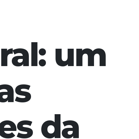
ral: um
as
es da