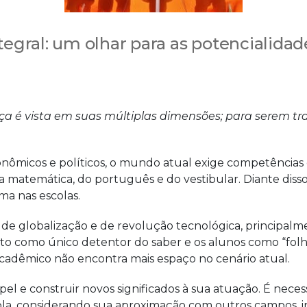
egral: um olhar para as potencialidad
nça é vista em suas múltiplas dimensões; para serem t
onômicos e políticos, o mundo atual exige competências 
a matemática, do português e do vestibular. Diante dis
a nas escolas.
de globalização e de revolução tecnológica, principalm
isto como único detentor do saber e os alunos como “fol
acadêmico não encontra mais espaço no cenário atual.
el e construir novos significados à sua atuação. É neces
, considerando sua aproximação com outros campos, ins