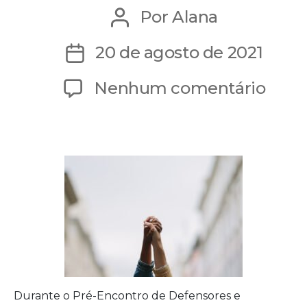
Por
Alana
Autor
do
20 de agosto de 2021
Data
post
de
em
Nenhum comentário
publicação
Alan
tem
tese
apro
para
Enco
de
Defe
Durante o Pré-Encontro de Defensores e