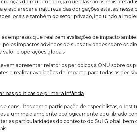
crianças do mundo todo, já que elas são as mais afetadas
ica e esclarecer a natureza das obrigações estatais nes
ades locais e também do setor privado, incluindo a implem
 às empresas que realizem avaliações de impacto ambien
zar pelos impactos advindos de suas atividades sobre os di
e valor e operações globais.
evem apresentar relatórios periódicos à ONU sobre os
tes e realizar avaliações de impacto para todas as decisõ
r nas políticas de primeira infância
 e consultas com a participação de especialistas, o Inst
centes a um meio ambiente ecologicamente equilibrado co
altar as particularidades do contexto do Sul Global, bem
ais.