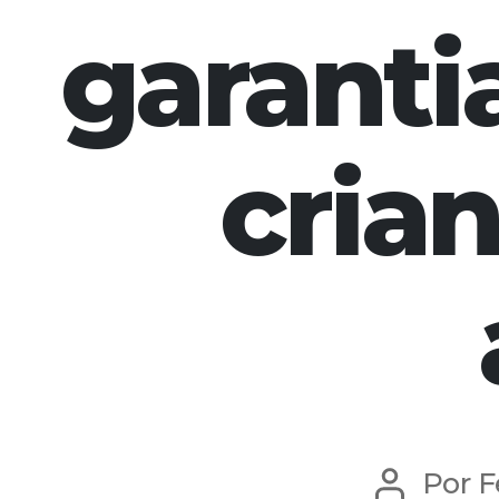
garanti
cria
Por
F
Autor