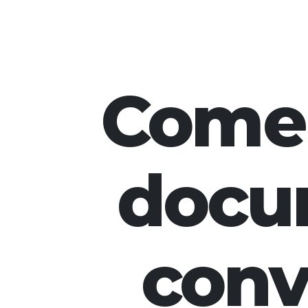
Comen
docu
conv