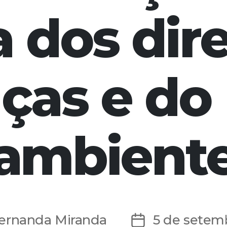
a dos dire
nças e do
ambient
ernanda Miranda
5 de setem
Data