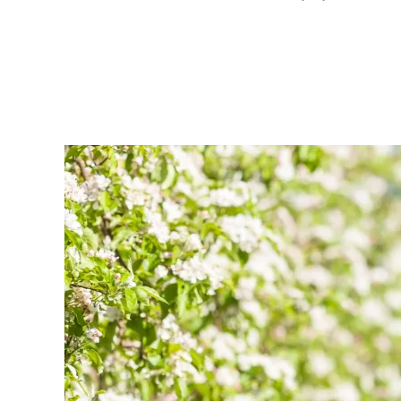
do
post