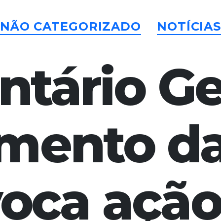
Categorias
NÃO CATEGORIZADO
NOTÍCIA
tário Ger
mento d
oca ação