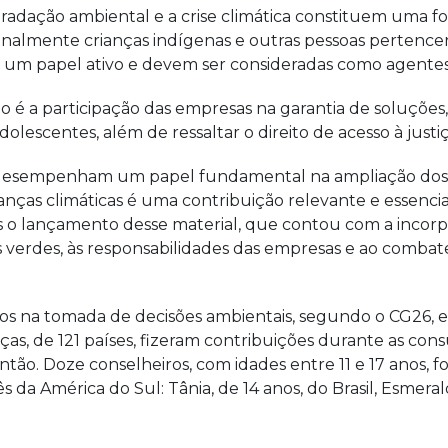
dação ambiental e a crise climática constituem uma for
onalmente crianças indígenas e outras pessoas pertence
um papel ativo e devem ser consideradas como agentes
é a participação das empresas na garantia de soluções,
 adolescentes, além de ressaltar o direito de acesso à ju
desempenham um papel fundamental na ampliação dos 
as climáticas é uma contribuição relevante e essencial 
s o lançamento desse material, que contou com a incorp
verdes, às responsabilidades das empresas e ao combate à
os na tomada de decisões ambientais, segundo o CG26, e
ças, de 121 países, fizeram contribuições durante as con
então. Doze conselheiros, com idades entre 11 e 17 anos,
 da América do Sul: Tânia, de 14 anos, do Brasil, Esmerald