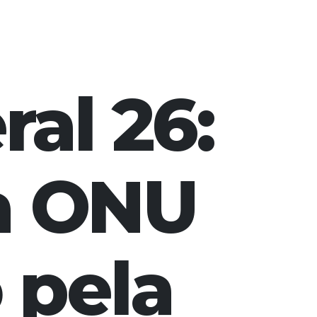
S
al 26:
a ONU
 pela