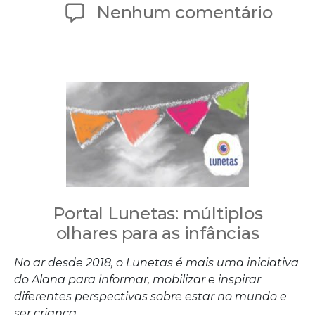
de
em
Nenhum comentário
publicação
Porta
Lune
múlt
olha
sobr
as
múlt
Portal Lunetas: múltiplos
infân
olhares para as infâncias
No ar desde 2018, o Lunetas é mais uma iniciativa
do Alana para informar, mobilizar e inspirar
diferentes perspectivas sobre estar no mundo e
ser criança