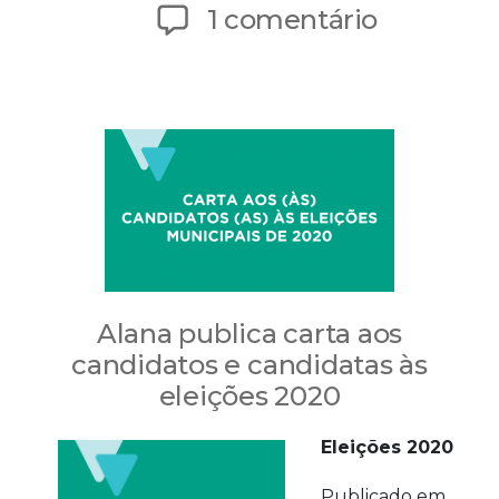
de
em
1 comentário
publicação
Eleições
2020:
Alana
publica
carta
aberta
aos
Alana publica carta aos
candidat
candidatos e candidatas às
e
eleições 2020
candidat
Eleições 2020
Publicado em