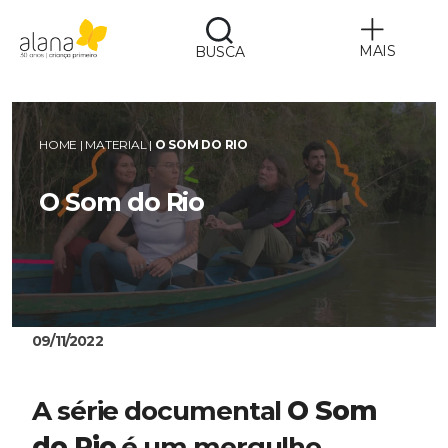
MAIS
BUSCA
Alana
HOME
|
MATERIAL
|
O SOM DO RIO
O Som do Rio
09/11/2022
A série documental 
O Som 
do Rio
 é um mergulho 