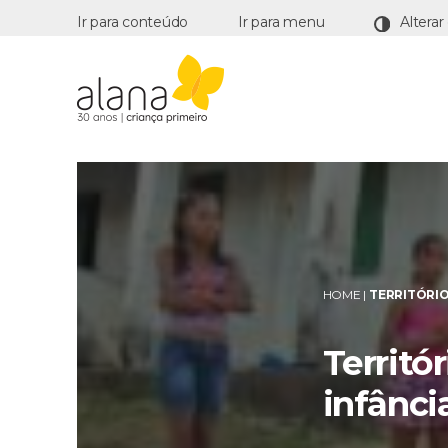
Ir para conteúdo
Ir para menu
Alana
HOME
|
TERRITÓRIO
Territó
infânci