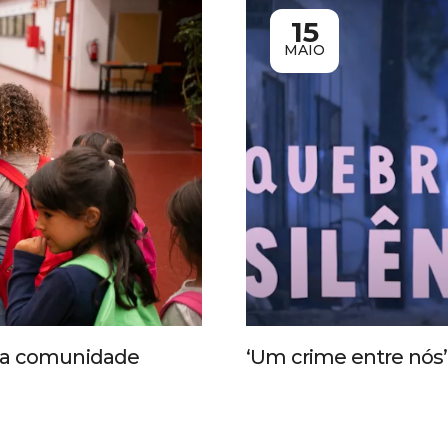
15
MAIO
 da comunidade
‘Um crime entre nós’ 