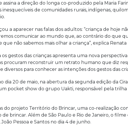
que assina a direção do longa co-produzido pela Maria Far
inesquecíveis de comunidades rurais, indígenas, quilom
io.
u a aparecer nas falas dos adultos: “criança de hoje nã
mos comunicar ao mundo que, ao contrário do que quas
e que não sabemos mais olhar a criança”, explica Renata 
os gestos das crianças apresenta uma nova perspectiva 
ens procuram reconstruir um retrato humano que diz res
e diversos para conhecer as intenções dos gestos das cria
no dia 20 de maio, na abertura da segunda edição da Cir
 um pocket show do grupo Uakti, responsável pela trilh
do projeto Território do Brincar, uma co-realização com
o de brincar. Além de São Paulo e Rio de Janeiro, o filme
r, João Pessoa e Santos no dia 4 de junho.