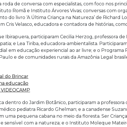
roda de conversa com especialistas, com foco nos princi
tituto Romã e Instituto Árvores Vivas; conversas com o
nto do livro ‘A Última Criança na Natureza’ de Richard L
m Cris Velasco, educadora e contadora de histórias, com
e Ibirapuera, participaram Cecilia Herzog, professora d
eopatia; e Lea Tiriba, educadora-ambientalista. Part
dial em educação experiencial ao ar livre; e o Program
aulo e de comunidades rurais da Amazônia Legal brasile
l do Brincar
 na educação
elo VIDEOCAMP
ca dentro do Jardim Botânico, participaram a professora 
 o médico pediatra Ricardo Ghelman; e a canadense Su
os em uma pequena cabana no meio da floresta. Ser Crianç
 e sensível com a natureza; e o Instituto Moleque Mateir