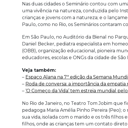
Nas duas cidades o Seminário contou com uma 
uma vivência na natureza, conduzida pelo Ins
crianças e jovens com a natureza; e o lançame
Paulo, como no Rio, os Seminários contaram co
Em São Paulo, no Auditório da Bienal no Parqu
Daniel Becker, pediatra especialista em hom
(OBB), organização educacional, pioneira mun
educadores, escolas e ONGs da cidade de São P
Veja também:
–
Espaço Alana na 7ª edição da Semana Mundia
–
Roda de conversa: a importância da empatia
–
‘O Começo da Vida’ tem estreia mundial p
No Rio de Janeiro, no Teatro Tom Jobim que fi
pedagoga Maria Amélia Pinho Pereira (Peo);
sua vida, isolada com o marido e os três filh
filhos, onde as crianças tem um contato direto