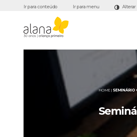
Ir para conteúdo
Ir para menu
Alana
HOME
|
SEMINÁRIO 
Seminár