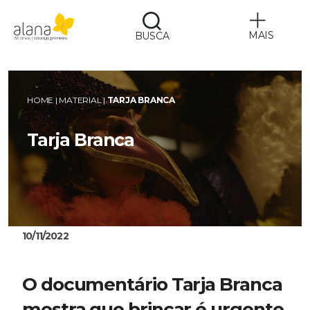
MAIS
BUSCA
Alana
HOME
|
MATERIAL
|
TARJA BRANCA
Tarja Branca
10/11/2022
O documentário Tarja Branca 
mostra que brincar é urgente 