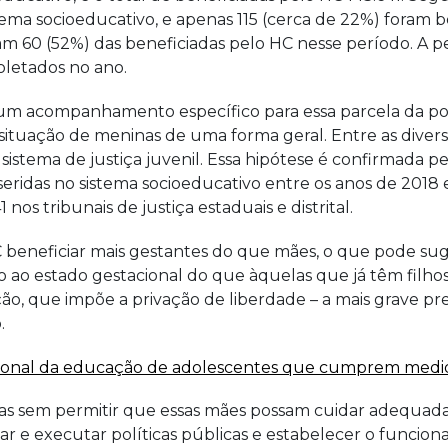
ma socioeducativo, e apenas 115 (cerca de 22%) foram be
am 60 (52%) das beneficiadas pelo HC nesse período. A p
oletados no ano.
 um acompanhamento específico para essa parcela da po
situação de meninas de uma forma geral. Entre as diver
no sistema de justiça juvenil. Essa hipótese é confirmada
seridas no sistema socioeducativo entre os anos de 2018 
s tribunais de justiça estaduais e distrital.
beneficiar mais gestantes do que mães, o que pode suge
o ao estado gestacional do que àquelas que já têm filhos
o, que impõe a privação de liberdade – a mais grave pre
o.
onal da educação de adolescentes que cumprem medid
nças sem permitir que essas mães possam cuidar adequadame
r e executar políticas públicas e estabelecer o funciona