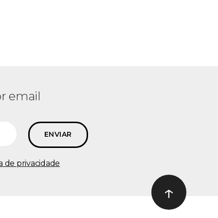
r email
ca de privacidade
↑
Ir ao topo