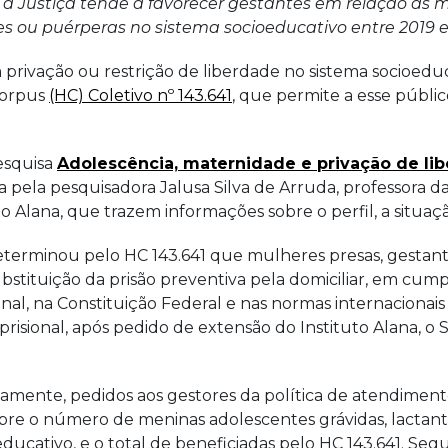
a Justiça tende a favorecer gestantes em relação às m
 ou puérperas no sistema socioeducativo entre 2019 e
privação ou restrição de liberdade no sistema socioedu
Corpus
(HC) Coletivo nº 143.641
, que permite a esse públic
esquisa
Adolescência, maternidade e privação de li
a pela pesquisadora Jalusa Silva de Arruda, professora 
uto Alana, que trazem informações sobre o perfil, a sit
terminou pelo HC 143.641 que mulheres presas, gestante
bstituição da prisão preventiva pela domiciliar, em cum
nal, na Constituição Federal e nas normas internacionais
 prisional, após pedido de extensão do Instituto Alana
camente, pedidos aos gestores da política de atendiment
obre o número de meninas adolescentes grávidas, lactant
ucativo, e o total de beneficiadas pelo HC 143.641. Segu