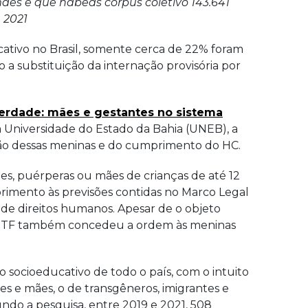
ães e que habeas corpus coletivo 143.641
 2021
cativo no Brasil, somente cerca de 22% foram
o a substituição da internação provisória por
berdade: mães e gestantes no sistema
da Universidade do Estado da Bahia (UNEB), a
uação dessas meninas e do cumprimento do HC.
s, puérperas ou mães de crianças de até 12
primento às previsões contidas no Marco Legal
 de direitos humanos. Apesar de o objeto
, o STF também concedeu a ordem às meninas
o socioeducativo de todo o país, com o intuito
es e mães, o de transgêneros, imigrantes e
ndo a pesquisa, entre 2019 e 2021, 508