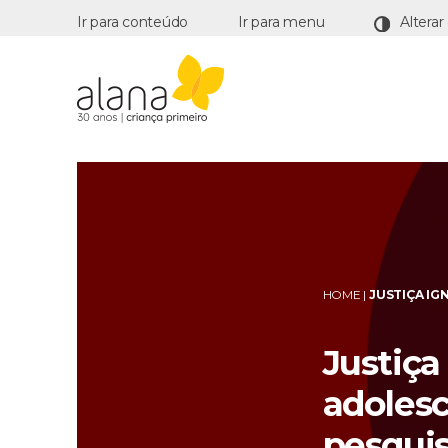
Ir para conteúdo
Ir para menu
Alana
HOME
|
JUSTIÇA IG
Justiça
adolesc
pesqui