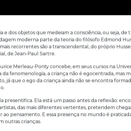
 e dos objetos que medeiam a consciência, ou seja, de t
dagem moderna parte da teoria do filósofo Edmond Husse
 mais recorrentes são a transcendental, do próprio Huss
al, de Jean-Paul Sartre.
 Maurice Merleau-Ponty concebe, em seus cursos na Unive
sta da fenomenologia, a criança não é egocentrada, mas 
to, já que o ego da criança ainda não se encontra formad
o.
la presentifica. Ela está um passo antes da reflexão: enc
rtistas, das mais diferentes vertentes, pretendem cheg
ior ao pensamento. E essa presença no mundo é praticad
m outras crianças.