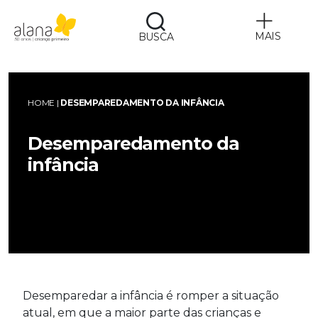
MAIS
BUSCA
Alana
HOME
|
DESEMPAREDAMENTO DA INFÂNCIA
Desemparedamento da
infância
Desemparedar a infância é romper a situação
atual, em que a maior parte das crianças e