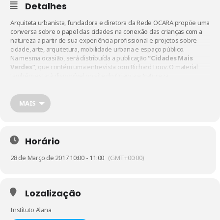
Detalhes
Arquiteta urbanista, fundadora e diretora da
Rede OCARA
propõe uma
conversa sobre o papel das cidades na conexão das crianças com a
natureza a partir de sua experiência profissional e projetos sobre
cidade, arte, arquitetura, mobilidade urbana e espaço público.
Na mesma ocasião, será distribuída a publicação
“Cidades Mais
Verdes”
, que contém uma entrevista com Richard Louv. O material
também estará disponível no site do
Criança e Natureza
.
Link para transmissão ao vivo
:
https://goo.gl/WWljhY
MAIS
Horário
28 de Março de 2017 10:00 - 11:00
(GMT+00:00)
Lozalização
Instituto Alana