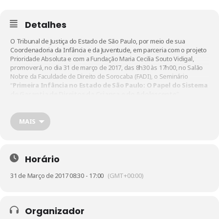
Detalhes
O Tribunal de Justiça do Estado de São Paulo, por meio de sua
Coordenadoria da Infância e da Juventude, em parceria com o projeto
Prioridade Absoluta
e com a Fundação Maria Cecilia Souto Vidigal,
promoverá, no dia 31 de março de 2017, das 8h30 às 17h00, no Salão
Nobre da Faculdade de Direito de Sorocaba (FADI), o Seminário
“
Primeira Infância no Estado de São Paulo: O Papel do Sistema
de Garantia de Direitos da Criança e do Adolescente
”.
Veja a programação:
MAIS
8h30: Credenciamento e welcome coffee
9h00: Abertura com a presença de autoridades
9h30:
Apresentação do Edital
“Boas Práticas da Rede de Garantia
de Direitos da Criança e do Adolescente Voltadas para a Primeira
Horário
Infância” com Anelise de Souza Timm – Analista de Conhecimento
Aplicado da Fundação Maria Cecília Souto Vidigal
31 de Março de 2017 08:30 - 17:00
(GMT+00:00)
9h40: Exibição do Filme “O Começo da Vida”
11h10: Debates
12h00: Intervalo para almoço
Organizador