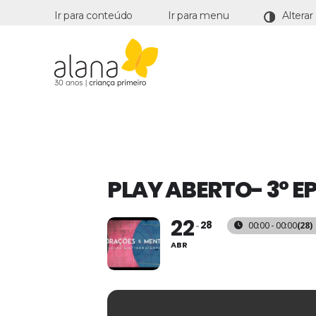
Ir para conteúdo
Ir para menu
Alana
PLAY ABERTO- 3º E
22
28
00:00 - 00:00
(28)
ABR