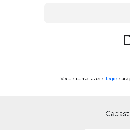
D
Você precisa fazer o
login
para 
Cadast