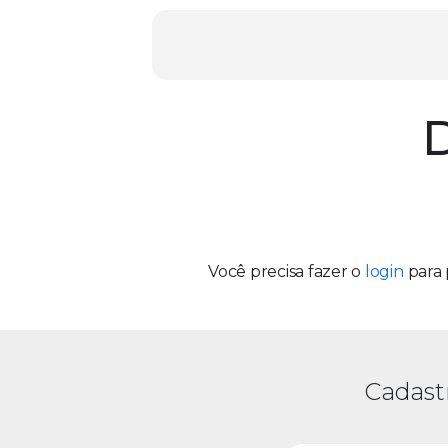
D
Você precisa fazer o
login
para 
Cadast