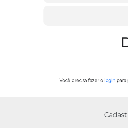
D
Você precisa fazer o
login
para 
Cadast