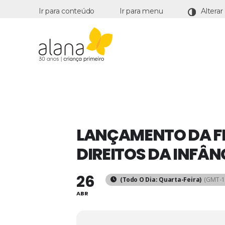
Ir para conteúdo
Ir para menu
Alana
LANÇAMENTO DA F
DIREITOS DA INFÂN
26
(Todo O Dia: Quarta-Feira)
(GMT-1
ABR