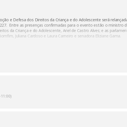
ção e Defesa dos Direitos da Criança e do Adolescente será relançada
227. Entre as presenças confirmadas para o evento estão o ministro de
reitos da Criança e do Adolescente, Ariel de Castro Alves; e as parlam
omfim, Juliana Cardoso e Laura Carneiro e senadora Eliziane Gama.
11:00)