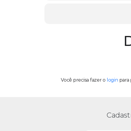
D
Você precisa fazer o
login
para 
Cadast