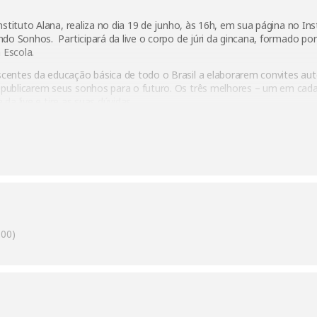
nstituto Alana, realiza no dia 19 de junho, às 16h, em sua página no I
do Sonhos. Participará da live o corpo de júri da gincana, formado p
 Escola.
entes da educação básica de todo o Brasil a elaborarem convites aut
publicarem seus sonhos para o futuro. Os três melhores – um em cad
 da live e tire as suas dúvidas.
00)