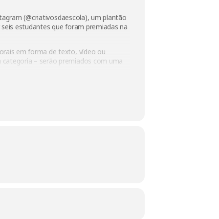
nstagram (@criativosdaescola), um plantão
or seis estudantes que foram premiadas na
orais em forma de texto, vídeo ou
a categoria – serão premiados com uma