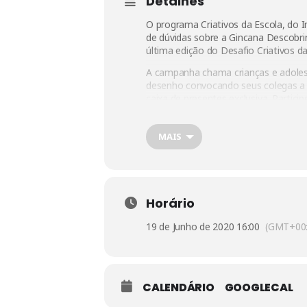
Detalhes
O programa Criativos da Escola, do I
de dúvidas sobre a Gincana Descobrin
última edição do Desafio Criativos da
A campanha chama crianças e adolesc
desenho convocando seus colegas a 
caixa de presentes exclusiva. Participe
⠀
MAIS
Horário
19 de Junho de 2020 16:00
(GMT+00:
CALENDÁRIO
GOOGLECAL