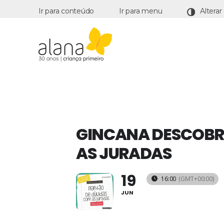
Ir para conteúdo
Ir para menu
Alana
GINCANA DESCOBRI
AS JURADAS
19
16:00
(GMT+00:00)
JUN