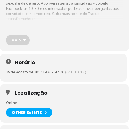
sexual e de gênero’. A conversa será transmitida
ao vivo pelo
Facebook
, às 19h30, e os internautas poderão enviar perguntas aos
convidados em tempo real. Saiba mais no
site
do Escolas
Transformadoras.
MAIS
Horário
29 de Agosto de 2017 19:30 - 20:30
(GMT+00:00)
Lozalização
Online
OTHER EVENTS