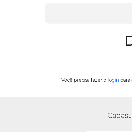
D
Você precisa fazer o
login
para 
Cadast