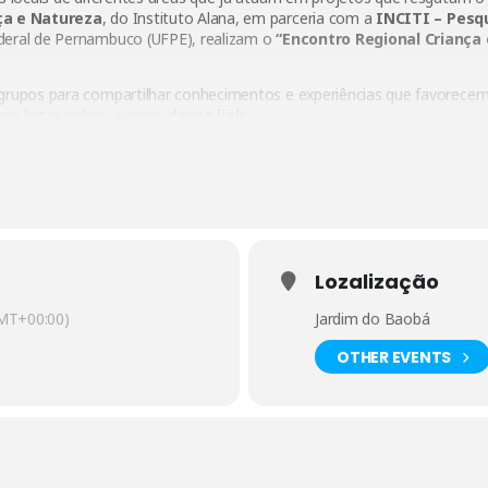
ça e Natureza
, do Instituto Alana, em parceria com a
INCITI – Pesq
deral de Pernambuco (UFPE), realizam o
“Encontro Regional Criança
 grupos para compartilhar conhecimentos e experiências que favorecem
r feitas online, a partir
desse link
.
Lozalização
MT+00:00)
Jardim do Baobá
OTHER EVENTS