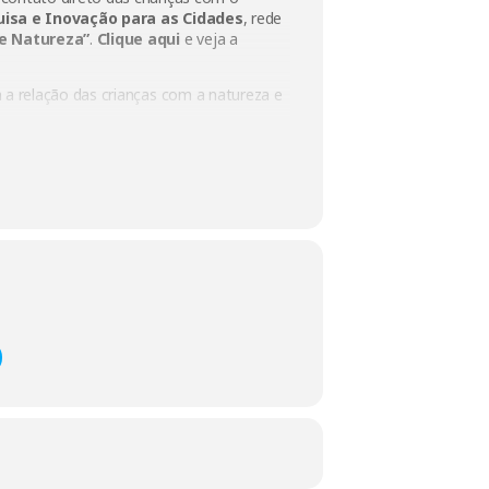
uisa e Inovação para as Cidades
, rede
 e Natureza”
.
Clique aqui
e veja a
 a relação das crianças com a natureza e