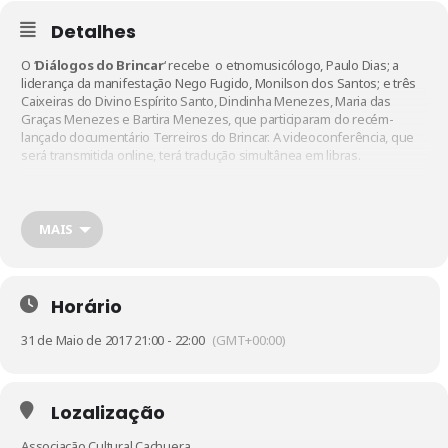
Detalhes
O ‘
Diálogos do Brincar
‘ recebe o etnomusicólogo, Paulo Dias; a
liderança da manifestação Nego Fugido, Monilson dos Santos; e três
Caixeiras do Divino Espírito Santo, Dindinha Menezes, Maria das
Graças Menezes e Bartira Menezes, que participaram do recém-
lançado documentário
Terreiros do Brincar
. A videoconferência, que
será transmitida online, terá tradução simultânea em libras.
A conversa poderá ser acompanhada presencialmente na Associação
Cultural Cachuera, mas é bom chegar com 30 minutos de
antecedência, pois a entrada está sujeita a lotação.
MAIS
A transmissão online estará disponível
nesse
link.
Horário
31 de Maio de 2017 21:00 - 22:00
(GMT+00:00)
Lozalização
Associação Cultural Cachuera