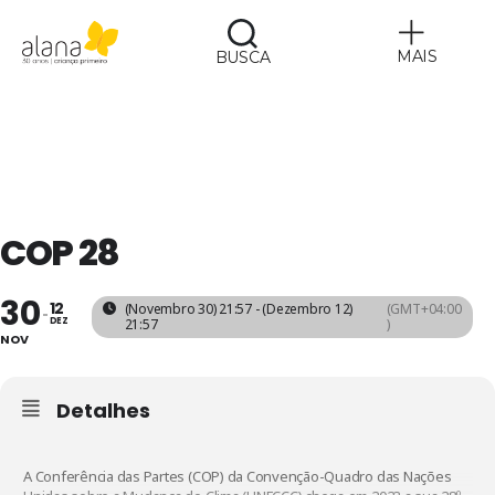
MAIS
BUSCA
Alana
​COP 28
30
12
(Novembro 30) 21:57 - (Dezembro 12)
(GMT+04:00
DEZ
21:57
)
NOV
Detalhes
A
Conferência das Partes (COP)
da Convenção-Quadro das Nações