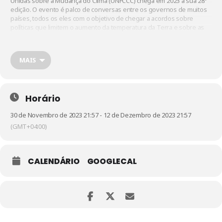
Unidas sobre a Mudança do Clima (UNFCCC) chega em 2023 a sua 28º
edição. O evento é palco de conversas entre os governos de muitos
países, todos os eles com o objetivo de chegar a acordos sobre
políticas que limitem o aumento da temperatura da Terra e sobre as
adaptações necessárias para lidar com a mudança climática.
MAIS
O Alana estará presente na COP 28, que acontece em Dubai, e levará
para as discussões a perspectiva das infâncias e a necessidade de
que o melhor interesse das crianças e adolescentes seja alcançado
nas decisões relativas à crise climática.
Horário
30 de Novembro de 2023 21:57 - 12 de Dezembro de 2023 21:57
(GMT+04:00)
CALENDÁRIO
GOOGLECAL