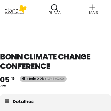
MAIS
BUSCA
Alana
BONN CLIMATE CHANGE
CONFERENCE
05
15
(Todo O Dia)
(GMT+02:00)
JUN
Detalhes