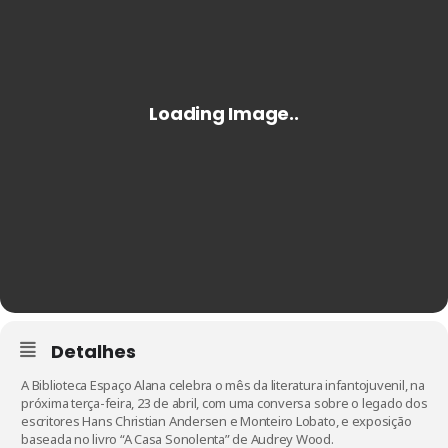
Detalhes
A Biblioteca Espaço Alana celebra o mês da literatura infantojuvenil, na
próxima terça-feira, 23 de abril, com uma conversa sobre o legado dos
escritores Hans Christian Andersen e Monteiro Lobato, e exposição
baseada no livro “A Casa Sonolenta” de Audrey Wood.