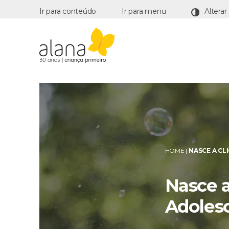
Ir para conteúdo
Ir para menu
Alana
HOME
|
NASCE A CL
Nasce a
Adoles