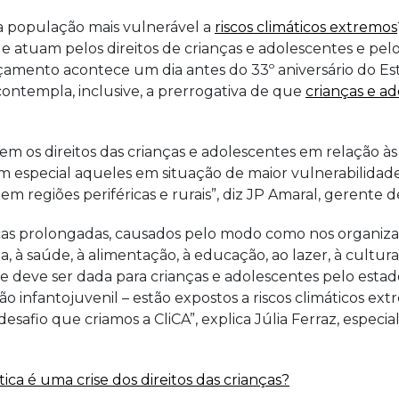
 a população mais vulnerável a
riscos climáticos extremos
ue atuam pelos direitos de crianças e adolescentes e pe
nçamento acontece um dia antes do 33º aniversário do E
contempla, inclusive, a prerrogativa de que
crianças e a
os direitos das crianças e adolescentes em relação às m
 especial aqueles em situação de maior vulnerabilidade –
em regiões periféricas e rurais”, diz JP Amaral, gerente 
ecas prolongadas, causados pelo modo como nos organi
da, à saúde, à alimentação, à educação, ao lazer, à cultur
e deve ser dada para crianças e adolescentes pelo estado 
nfantojuvenil – estão expostos a riscos climáticos ext
desafio que criamos a CliCA”, explica Júlia Ferraz, espe
ca é uma crise dos direitos das crianças?