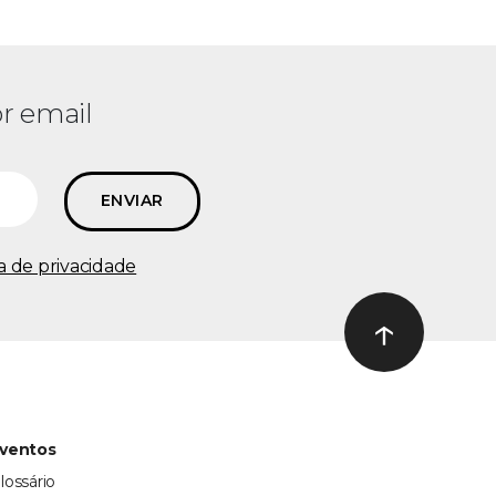
r email
ca de privacidade
↑
Ir ao topo
ventos
lossário