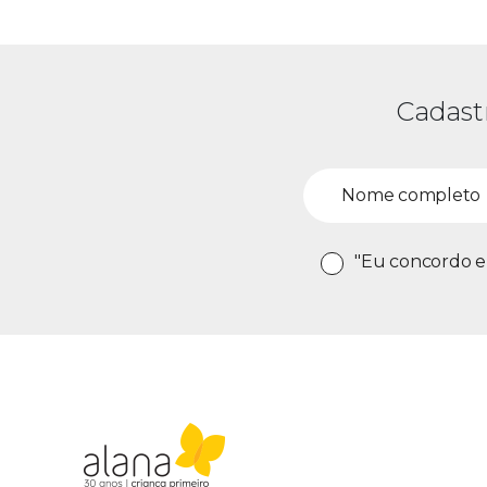
Cadast
"Eu concordo e