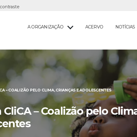
A ORGANIZAÇÃO
ACERVO
NOTÍCIAS
ICA – COALIZÃO PELO CLIMA, CRIANÇAS E ADOLESCENTES
 CliCA – Coalizão pelo Clima
centes