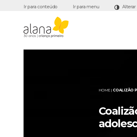
Ir para conteúdo
Ir para menu
Alana
HOME
|
COALIZÃO P
Coalizã
adoles