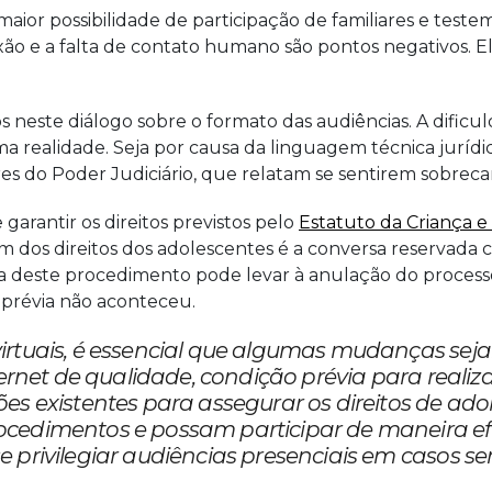
aior possibilidade de participação de familiares e test
 e a falta de contato humano são pontos negativos. Ele
os neste diálogo sobre o formato das audiências. A dificu
a realidade. Seja por causa da linguagem técnica juríd
res do Poder Judiciário, que relatam se sentirem sobreca
arantir os direitos previstos pelo
Estatuto da Criança e
 Um dos direitos dos adolescentes é a conversa reservad
alta deste procedimento pode levar à anulação do proces
a prévia não aconteceu.
rtuais, é essencial que algumas mudanças seja
nternet de qualidade, condição prévia para rea
 existentes para assegurar os direitos de adole
edimentos e possam participar de maneira efeti
privilegiar audiências presenciais em casos se