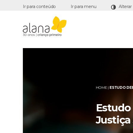
Ir para conteúdo
Ir para menu
Alana
HOME
|
ESTUDO DEB
Estudo 
Justiça