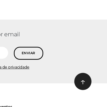
r email
ca de privacidade
↑
Ir ao topo
ventos