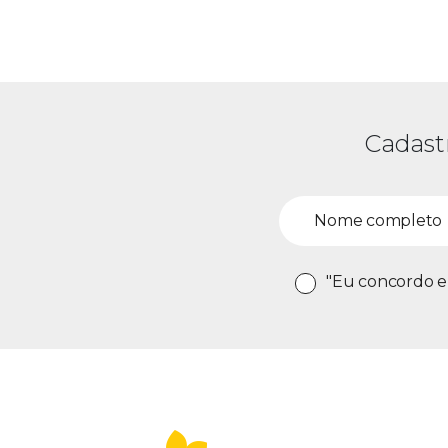
Cadast
"Eu concordo e